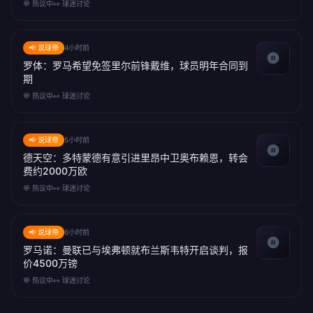
💬 热议中
👀 球迷讨论
📢 说球帝
4小时前
罗体：罗马希望免签里尔前锋戴维，球员明年合同到
期
💬 热议中
👀 球迷讨论
📢 说球帝
5小时前
德天空：多特蒙德有意引进里昂中卫奥布赖恩，转会
费约2000万欧
💬 热议中
👀 球迷讨论
📢 说球帝
6小时前
罗马诺：曼联已与埃弗顿就布兰斯韦特开启谈判，报
价4500万镑
💬 热议中
👀 球迷讨论