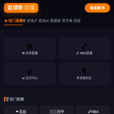
说球帝
·直播
看直播 🎯
🔥 热门直播
⚽ 足球
🏀 篮球
📊 数据
📰 资讯
🔄 回放
⚽
🏀
⚽ 足球直播
🏀 NBA直播
🏆 篮球专区
📊
🎙️
🏀 篮球盛宴 · NBA/CBA
📊 比分中心
🎙️ 球迷社区
NBA季后赛、CBA联赛，精彩赛事一网打尽
立即看直播
下载APP
🏆 热门联赛
立即看直播
下载APP
立即看直播
下载APP
🏴󠁧󠁢󠁥󠁮󠁧󠁿
英超
🇪🇸
西甲
🏀
NBA