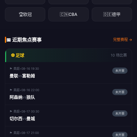
🏆
欧冠
🇨🇳
CBA
🇩🇪
德甲
📅 近期焦点赛事
完整赛程 →
⚽ 足球
10 场比赛
🏴󠁧󠁢󠁥󠁮󠁧󠁿 英超
•
08-16 19:30
未开赛
曼联
富勒姆
vs
🏴󠁧󠁢󠁥󠁮󠁧󠁿 英超
•
08-16 22:00
未开赛
阿森纳
狼队
vs
🏴󠁧󠁢󠁥󠁮󠁧󠁿 英超
•
08-17 00:30
未开赛
切尔西
曼城
vs
🏴󠁧󠁢󠁥󠁮󠁧󠁿 英超
•
08-17 21:00
未开赛