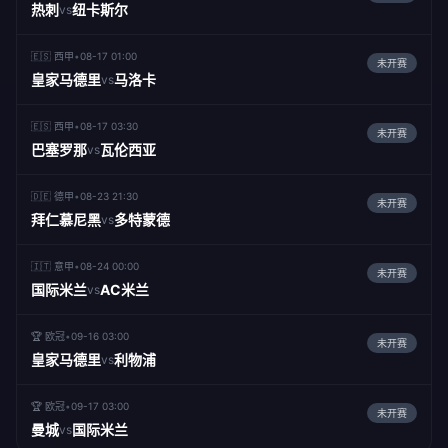
热刺
纽卡斯尔
vs
🇪🇸 西甲
•
08-17 01:00
未开赛
皇家马德里
马洛卡
vs
🇪🇸 西甲
•
08-17 03:30
未开赛
巴塞罗那
瓦伦西亚
vs
🇩🇪 德甲
•
08-23 21:30
未开赛
拜仁慕尼黑
多特蒙德
vs
🇮🇹 意甲
•
08-24 00:00
未开赛
国际米兰
AC米兰
vs
🏆 欧冠
•
09-16 03:00
未开赛
皇家马德里
利物浦
vs
🏆 欧冠
•
09-17 03:00
未开赛
曼城
国际米兰
vs