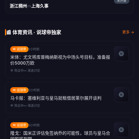
未开赛
浙江稠州
上海久事
vs
📰 体育资讯 · 说球帝独家
更多 →
📢 说球帝
1小时前
米体：尤文将库普梅纳斯视为中场头号目标，准备报
价5000万欧
💬 热议中
👀 球迷讨论
📢 说球帝
2小时前
马卡报：塞维利亚与皇马就租借居莱尔展开谈判
💬 热议中
👀 球迷讨论
📢 说球帝
3小时前
隆戈：国米正评估免签纳乔的可能性，球员与皇马合
同即将到期