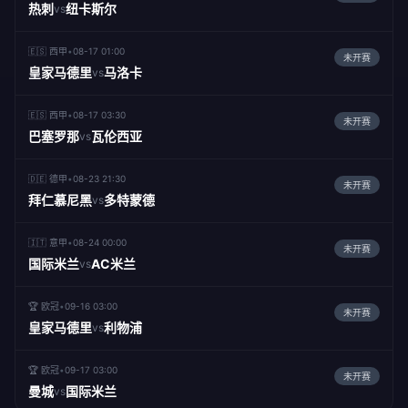
热刺
纽卡斯尔
vs
🇪🇸 西甲
•
08-17 01:00
未开赛
皇家马德里
马洛卡
vs
🇪🇸 西甲
•
08-17 03:30
未开赛
巴塞罗那
瓦伦西亚
vs
🇩🇪 德甲
•
08-23 21:30
未开赛
拜仁慕尼黑
多特蒙德
vs
🇮🇹 意甲
•
08-24 00:00
未开赛
国际米兰
AC米兰
vs
🏆 欧冠
•
09-16 03:00
未开赛
皇家马德里
利物浦
vs
🏆 欧冠
•
09-17 03:00
未开赛
曼城
国际米兰
vs