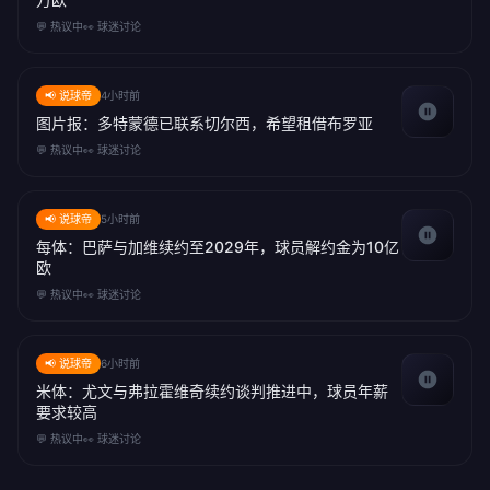
💬 热议中
👀 球迷讨论
📢 说球帝
4小时前
图片报：多特蒙德已联系切尔西，希望租借布罗亚
💬 热议中
👀 球迷讨论
📢 说球帝
5小时前
每体：巴萨与加维续约至2029年，球员解约金为10亿
欧
💬 热议中
👀 球迷讨论
📢 说球帝
6小时前
米体：尤文与弗拉霍维奇续约谈判推进中，球员年薪
要求较高
💬 热议中
👀 球迷讨论