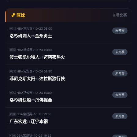
🏀 篮球
6 场比赛
🇺🇸 NBA常规赛
•
10-23 08:00
未开赛
洛杉矶湖人
金州勇士
vs
🇺🇸 NBA常规赛
•
10-23 10:30
未开赛
波士顿凯尔特人
迈阿密热火
vs
🇺🇸 NBA常规赛
•
10-24 08:30
未开赛
菲尼克斯太阳
达拉斯独行侠
vs
🇺🇸 NBA常规赛
•
10-24 10:00
未开赛
洛杉矶快船
丹佛掘金
vs
🇨🇳 CBA常规赛
•
10-25 19:35
未开赛
广东宏远
辽宁本钢
vs
🇨🇳 CBA常规赛
•
10-25 19:35