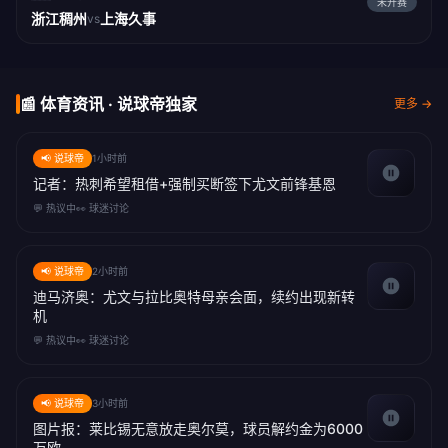
未开赛
浙江稠州
上海久事
vs
📰 体育资讯 · 说球帝独家
更多 →
📢 说球帝
1小时前
记者：热刺希望租借+强制买断签下尤文前锋基恩
💬 热议中
👀 球迷讨论
📢 说球帝
2小时前
迪马济奥：尤文与拉比奥特母亲会面，续约出现新转
机
💬 热议中
👀 球迷讨论
📢 说球帝
3小时前
图片报：莱比锡无意放走奥尔莫，球员解约金为6000
万欧