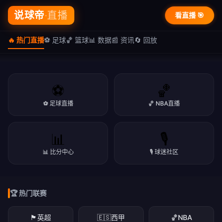
说球帝
·直播
看直播 🎯
🔥 热门直播
⚽ 足球
🏀 篮球
📊 数据
📰 资讯
🔄 回放
⚽
🏀
⚽ 足球直播
🏀 NBA直播
🏆 篮球专区
📊
🎙️
🏀 篮球盛宴 · NBA/CBA
🔥 热门直播
📊 比分中心
🎙️ 球迷社区
NBA季后赛、CBA联赛，精彩赛事一网打尽
⚽ 说球帝 · 体育直播
NBA·足球·篮球·英超·欧冠·CBA，高清免费看
立即看直播
下载APP
🏆 热门联赛
立即看直播
下载APP
立即看直播
下载APP
🏴󠁧󠁢󠁥󠁮󠁧󠁿
英超
🇪🇸
西甲
🏀
NBA