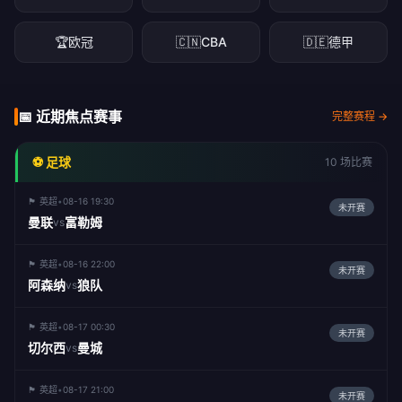
🏆
欧冠
🇨🇳
CBA
🇩🇪
德甲
📅 近期焦点赛事
完整赛程 →
⚽ 足球
10 场比赛
🏴󠁧󠁢󠁥󠁮󠁧󠁿 英超
•
08-16 19:30
未开赛
曼联
富勒姆
vs
🏴󠁧󠁢󠁥󠁮󠁧󠁿 英超
•
08-16 22:00
未开赛
阿森纳
狼队
vs
🏴󠁧󠁢󠁥󠁮󠁧󠁿 英超
•
08-17 00:30
未开赛
切尔西
曼城
vs
🏴󠁧󠁢󠁥󠁮󠁧󠁿 英超
•
08-17 21:00
未开赛