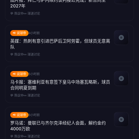
2027年
💬 热议中
👀 球迷讨论
📢 说球帝
4小时前
英媒：热刺有意引进巴萨后卫阿劳霍，但球员无意离
队
💬 热议中
👀 球迷讨论
📢 说球帝
5小时前
马卡报：塞维利亚有意签下皇马中场塞瓦略斯，球员
合同明夏到期
💬 热议中
👀 球迷讨论
📢 说球帝
6小时前
罗马诺：曼联已与齐尔克泽经纪人会面，解约金约
4000万欧
💬 热议中
👀 球迷讨论