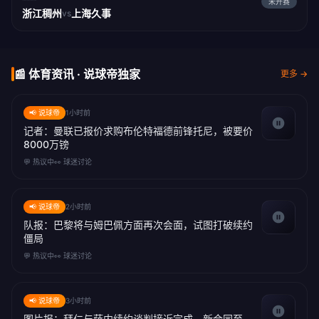
未开赛
浙江稠州
上海久事
vs
📰 体育资讯 · 说球帝独家
更多 →
📢 说球帝
1小时前
记者：曼联已报价求购布伦特福德前锋托尼，被要价
8000万镑
💬 热议中
👀 球迷讨论
📢 说球帝
2小时前
队报：巴黎将与姆巴佩方面再次会面，试图打破续约
僵局
💬 热议中
👀 球迷讨论
📢 说球帝
3小时前
图片报：拜仁与萨内续约谈判接近完成，新合同至