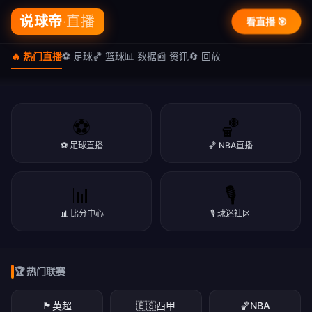
说球帝
·直播
看直播 🎯
🔥 热门直播
⚽ 足球
🏀 篮球
📊 数据
📰 资讯
🔄 回放
⚽
🏀
⚽ 足球直播
🏀 NBA直播
🏆 篮球专区
📊
🎙️
🏀 篮球盛宴 · NBA/CBA
📊 比分中心
🎙️ 球迷社区
NBA季后赛、CBA联赛，精彩赛事一网打尽
立即看直播
下载APP
🏆 热门联赛
立即看直播
下载APP
立即看直播
下载APP
🏴󠁧󠁢󠁥󠁮󠁧󠁿
英超
🇪🇸
西甲
🏀
NBA