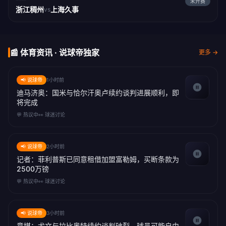
未开赛
浙江稠州
上海久事
vs
📰 体育资讯 · 说球帝独家
更多 →
📢 说球帝
1小时前
迪马济奥：国米与恰尔汗奥卢续约谈判进展顺利，即
将完成
💬 热议中
👀 球迷讨论
📢 说球帝
2小时前
记者：菲利普斯已同意租借加盟富勒姆，买断条款为
2500万镑
💬 热议中
👀 球迷讨论
📢 说球帝
3小时前
意媒：尤文与拉比奥特续约谈判破裂，球员可能自由