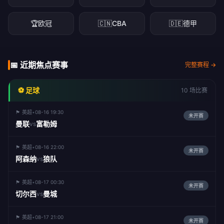
🏆
欧冠
🇨🇳
CBA
🇩🇪
德甲
📅 近期焦点赛事
完整赛程 →
⚽ 足球
10 场比赛
🏴󠁧󠁢󠁥󠁮󠁧󠁿 英超
•
08-16 19:30
未开赛
曼联
富勒姆
vs
🏴󠁧󠁢󠁥󠁮󠁧󠁿 英超
•
08-16 22:00
未开赛
阿森纳
狼队
vs
🏴󠁧󠁢󠁥󠁮󠁧󠁿 英超
•
08-17 00:30
未开赛
切尔西
曼城
vs
🏴󠁧󠁢󠁥󠁮󠁧󠁿 英超
•
08-17 21:00
未开赛