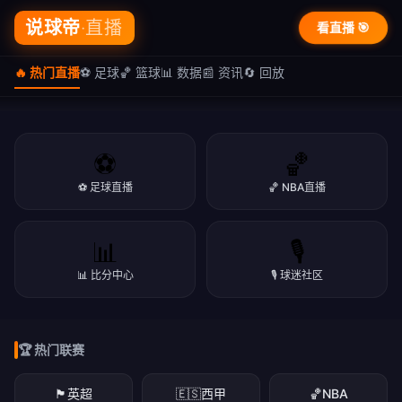
说球帝
·直播
看直播 🎯
🔥 热门直播
⚽ 足球
🏀 篮球
📊 数据
📰 资讯
🔄 回放
⚽
🏀
⚽ 足球直播
🏀 NBA直播
🏆 篮球专区
📊
🎙️
🏀 篮球盛宴 · NBA/CBA
🔥 热门直播
📊 比分中心
🎙️ 球迷社区
NBA季后赛、CBA联赛，精彩赛事一网打尽
⚽ 说球帝 · 体育直播
NBA·足球·篮球·英超·欧冠·CBA，高清免费看
立即看直播
下载APP
🏆 热门联赛
立即看直播
下载APP
立即看直播
下载APP
🏴󠁧󠁢󠁥󠁮󠁧󠁿
英超
🇪🇸
西甲
🏀
NBA