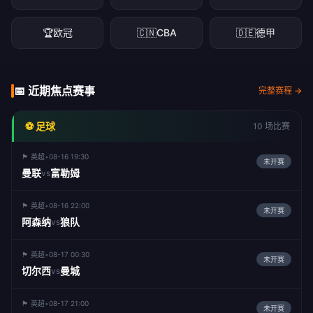
🏆
欧冠
🇨🇳
CBA
🇩🇪
德甲
📅 近期焦点赛事
完整赛程 →
⚽ 足球
10 场比赛
🏴󠁧󠁢󠁥󠁮󠁧󠁿 英超
•
08-16 19:30
未开赛
曼联
富勒姆
vs
🏴󠁧󠁢󠁥󠁮󠁧󠁿 英超
•
08-16 22:00
未开赛
阿森纳
狼队
vs
🏴󠁧󠁢󠁥󠁮󠁧󠁿 英超
•
08-17 00:30
未开赛
切尔西
曼城
vs
🏴󠁧󠁢󠁥󠁮󠁧󠁿 英超
•
08-17 21:00
未开赛