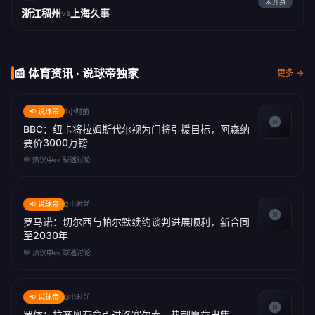
未开赛
浙江稠州
上海久事
vs
📰 体育资讯 · 说球帝独家
更多 →
📢 说球帝
1小时前
BBC：纽卡将拉姆斯代尔视为门将引援目标，阿森纳
要价3000万镑
💬 热议中
👀 球迷讨论
📢 说球帝
2小时前
罗马诺：切尔西与帕尔默续约谈判进展顺利，新合同
至2030年
💬 热议中
👀 球迷讨论
📢 说球帝
3小时前
罗体：拉齐奥有意引进洛塞尔索，热刺愿意出售