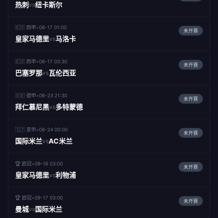
热刺
纽卡斯尔
vs
🇪🇸 西甲
•
08-17 01:00
未开赛
皇家马德里
马洛卡
vs
🇪🇸 西甲
•
08-17 03:30
未开赛
巴塞罗那
瓦伦西亚
vs
🇩🇪 德甲
•
08-23 21:30
未开赛
拜仁慕尼黑
多特蒙德
vs
🇮🇹 意甲
•
08-24 00:00
未开赛
国际米兰
AC米兰
vs
🏆 欧冠
•
09-16 03:00
未开赛
皇家马德里
利物浦
vs
🏆 欧冠
•
09-17 03:00
未开赛
曼城
国际米兰
vs