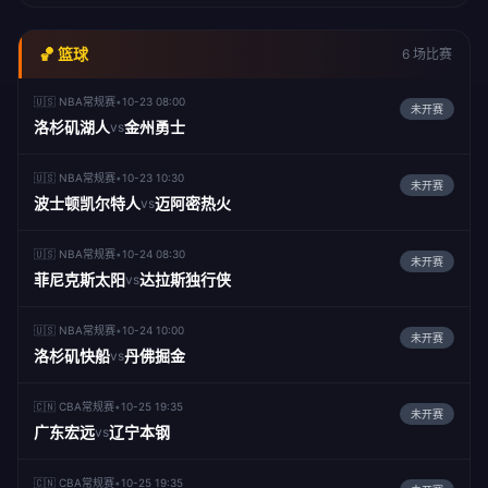
🏀 篮球
6 场比赛
🇺🇸 NBA常规赛
•
10-23 08:00
未开赛
洛杉矶湖人
金州勇士
vs
🇺🇸 NBA常规赛
•
10-23 10:30
未开赛
波士顿凯尔特人
迈阿密热火
vs
🇺🇸 NBA常规赛
•
10-24 08:30
未开赛
菲尼克斯太阳
达拉斯独行侠
vs
🇺🇸 NBA常规赛
•
10-24 10:00
未开赛
洛杉矶快船
丹佛掘金
vs
🇨🇳 CBA常规赛
•
10-25 19:35
未开赛
广东宏远
辽宁本钢
vs
🇨🇳 CBA常规赛
•
10-25 19:35