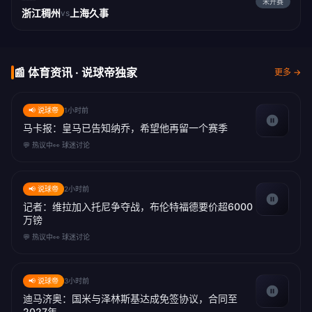
未开赛
浙江稠州
上海久事
vs
📰 体育资讯 · 说球帝独家
更多 →
📢 说球帝
1小时前
马卡报：皇马已告知纳乔，希望他再留一个赛季
💬 热议中
👀 球迷讨论
📢 说球帝
2小时前
记者：维拉加入托尼争夺战，布伦特福德要价超6000
万镑
💬 热议中
👀 球迷讨论
📢 说球帝
3小时前
迪马济奥：国米与泽林斯基达成免签协议，合同至
2027年