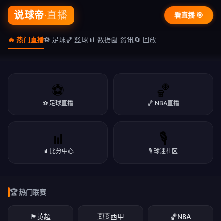
说球帝
·直播
看直播 🎯
🔥 热门直播
⚽ 足球
🏀 篮球
📊 数据
📰 资讯
🔄 回放
⚽
🏀
⚽ 足球直播
🏀 NBA直播
🏆 篮球专区
📊
🎙️
🏀 篮球盛宴 · NBA/CBA
🔥 热门直播
📊 比分中心
🎙️ 球迷社区
NBA季后赛、CBA联赛，精彩赛事一网打尽
⚽ 说球帝 · 体育直播
NBA·足球·篮球·英超·欧冠·CBA，高清免费看
立即看直播
下载APP
🏆 热门联赛
立即看直播
下载APP
立即看直播
下载APP
🏴󠁧󠁢󠁥󠁮󠁧󠁿
英超
🇪🇸
西甲
🏀
NBA