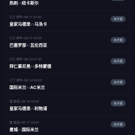
热刺
纽卡斯尔
vs
🇪🇸 西甲
•
08-17 01:00
未开赛
皇家马德里
马洛卡
vs
🇪🇸 西甲
•
08-17 03:30
未开赛
巴塞罗那
瓦伦西亚
vs
🇩🇪 德甲
•
08-23 21:30
未开赛
拜仁慕尼黑
多特蒙德
vs
🇮🇹 意甲
•
08-24 00:00
未开赛
国际米兰
AC米兰
vs
🏆 欧冠
•
09-16 03:00
未开赛
皇家马德里
利物浦
vs
🏆 欧冠
•
09-17 03:00
未开赛
曼城
国际米兰
vs