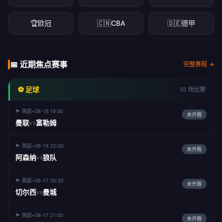
🏆
欧冠
🇨🇳
CBA
🇩🇪
德甲
📅 近期焦点赛事
完整赛程 →
⚽ 足球
10 场比赛
🏴󠁧󠁢󠁥󠁮󠁧󠁿 英超
•
08-16 19:30
未开赛
曼联
富勒姆
vs
🏴󠁧󠁢󠁥󠁮󠁧󠁿 英超
•
08-16 22:00
未开赛
阿森纳
狼队
vs
🏴󠁧󠁢󠁥󠁮󠁧󠁿 英超
•
08-17 00:30
未开赛
切尔西
曼城
vs
🏴󠁧󠁢󠁥󠁮󠁧󠁿 英超
•
08-17 21:00
未开赛