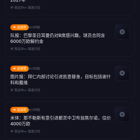
💬 热议中
👀 球迷讨论
📢 说球帝
4小时前
队报：巴黎圣日耳曼仍对B席感兴趣，球员合同含
6000万欧解约金
💬 热议中
👀 球迷讨论
📢 说球帝
5小时前
图片报：拜仁内部讨论引进凯恩替身，目标包括谢什
科和戴维
💬 热议中
👀 球迷讨论
📢 说球帝
6小时前
米体：那不勒斯有意引进都灵中卫布翁焦尔诺，估价
4000万欧
💬 热议中
👀 球迷讨论