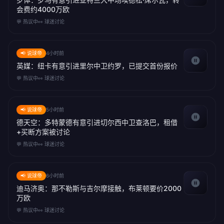
会费约4000万欧
💬 热议中
👀 球迷讨论
📢 说球帝
4小时前
英媒：纽卡有意引进里尔中卫约罗，已提交首份报价
💬 热议中
👀 球迷讨论
📢 说球帝
5小时前
德天空：多特蒙德有意引进切尔西中卫查洛巴，租借
+买断方案被讨论
💬 热议中
👀 球迷讨论
📢 说球帝
6小时前
迪马济奥：那不勒斯与吉尔摩接触，布莱顿要价2000
万欧
💬 热议中
👀 球迷讨论