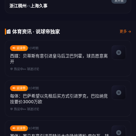
未开赛
浙江稠州
上海久事
vs
📰 体育资讯 · 说球帝独家
更多 →
📢 说球帝
1小时前
西媒：贝蒂斯有意引进皇马后卫巴列霍，球员愿意离
开
💬 热议中
👀 球迷讨论
📢 说球帝
2小时前
每体：巴萨希望以先租后买方式引进罗克，巴拉纳竞
技要价3000万欧
💬 热议中
👀 球迷讨论
📢 说球帝
3小时前
罗体：罗马有意引进亚特兰大中场埃德松·席尔瓦，转