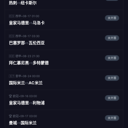
热刺
纽卡斯尔
vs
🇪🇸 西甲
•
08-17 01:00
未开赛
皇家马德里
马洛卡
vs
🇪🇸 西甲
•
08-17 03:30
未开赛
巴塞罗那
瓦伦西亚
vs
🇩🇪 德甲
•
08-23 21:30
未开赛
拜仁慕尼黑
多特蒙德
vs
🇮🇹 意甲
•
08-24 00:00
未开赛
国际米兰
AC米兰
vs
🏆 欧冠
•
09-16 03:00
未开赛
皇家马德里
利物浦
vs
🏆 欧冠
•
09-17 03:00
未开赛
曼城
国际米兰
vs