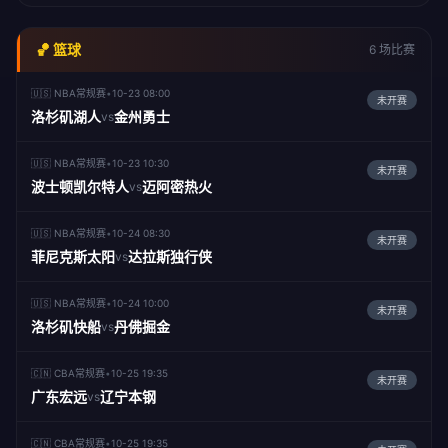
🏀 篮球
6 场比赛
🇺🇸 NBA常规赛
•
10-23 08:00
未开赛
洛杉矶湖人
金州勇士
vs
🇺🇸 NBA常规赛
•
10-23 10:30
未开赛
波士顿凯尔特人
迈阿密热火
vs
🇺🇸 NBA常规赛
•
10-24 08:30
未开赛
菲尼克斯太阳
达拉斯独行侠
vs
🇺🇸 NBA常规赛
•
10-24 10:00
未开赛
洛杉矶快船
丹佛掘金
vs
🇨🇳 CBA常规赛
•
10-25 19:35
未开赛
广东宏远
辽宁本钢
vs
🇨🇳 CBA常规赛
•
10-25 19:35