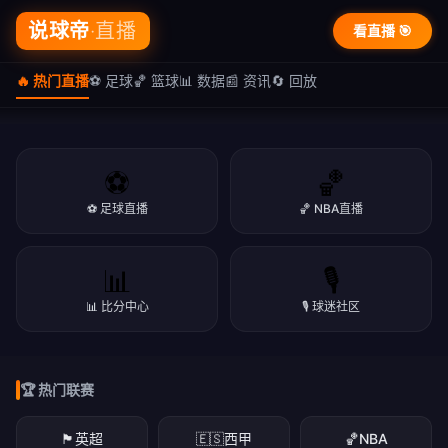
说球帝
·直播
看直播 🎯
🔥 热门直播
⚽ 足球
🏀 篮球
📊 数据
📰 资讯
🔄 回放
⚽
🏀
⚽ 足球直播
🏀 NBA直播
🏆 篮球专区
📊
🎙️
🏀 篮球盛宴 · NBA/CBA
📊 比分中心
🎙️ 球迷社区
NBA季后赛、CBA联赛，精彩赛事一网打尽
立即看直播
下载APP
🏆 热门联赛
立即看直播
下载APP
立即看直播
下载APP
🏴󠁧󠁢󠁥󠁮󠁧󠁿
英超
🇪🇸
西甲
🏀
NBA