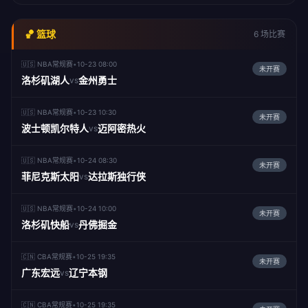
🏀 篮球
6 场比赛
🇺🇸 NBA常规赛
•
10-23 08:00
未开赛
洛杉矶湖人
金州勇士
vs
🇺🇸 NBA常规赛
•
10-23 10:30
未开赛
波士顿凯尔特人
迈阿密热火
vs
🇺🇸 NBA常规赛
•
10-24 08:30
未开赛
菲尼克斯太阳
达拉斯独行侠
vs
🇺🇸 NBA常规赛
•
10-24 10:00
未开赛
洛杉矶快船
丹佛掘金
vs
🇨🇳 CBA常规赛
•
10-25 19:35
未开赛
广东宏远
辽宁本钢
vs
🇨🇳 CBA常规赛
•
10-25 19:35